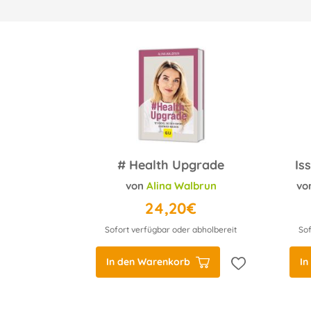
# Health Upgrade
von
Alina Walbrun
vo
24,20€
Sofort verfügbar oder abholbereit
Sof
In den Warenkorb
In