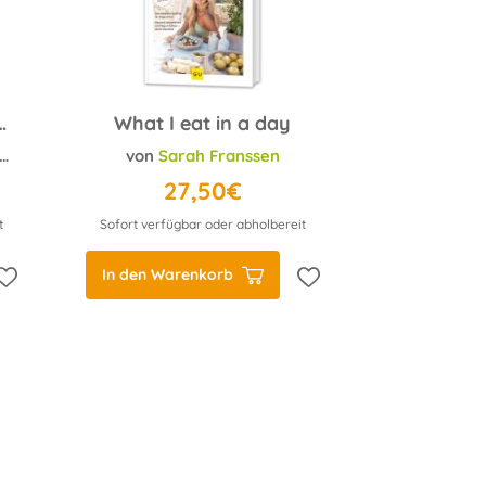
ein schwächstes Organ
What I eat in a day
;
Bernhard Hobelsberger
von
Sarah Franssen
27,50€
t
Sofort verfügbar oder abholbereit
In den Warenkorb