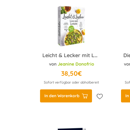
Leicht & Lecker mit Love & Lemons
von
Jeanine Donofrio
vo
38,50€
Sofort verfügbar oder abholbereit
Sof
In den Warenkorb
In