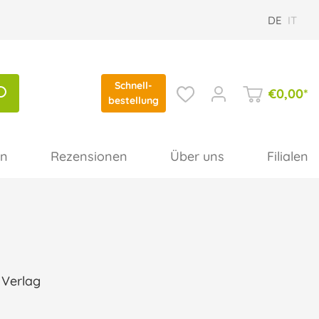
DE
IT
Schnell-
€
0,00
*
bestellung
en
Rezensionen
Über uns
Filialen
 Verlag