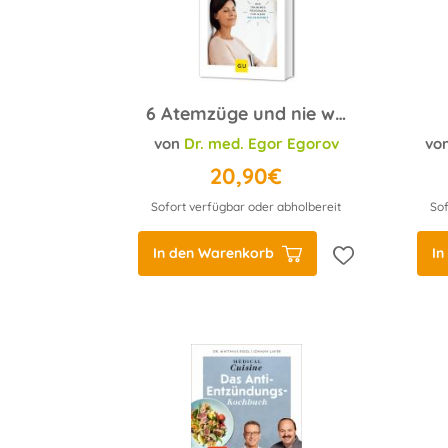
6 Atemzüge und nie wieder gestresst
von
Dr. med. Egor Egorov
vo
20,90€
Sofort verfügbar oder abholbereit
Sof
In den Warenkorb
In