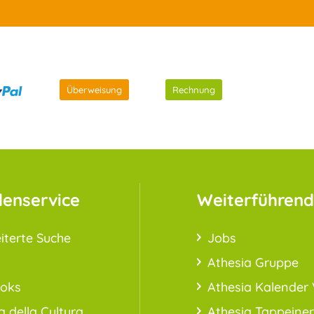
Überweisung
Rechnung
enservice
Weiterführend
iterte Suche
Jobs
Athesia Gruppe
ooks
Athesia Kalender 
a della Cultura
Athesia Tappeiner