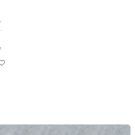
dem Fasten
;
Helmut Million
t