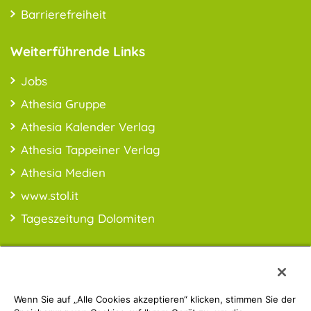
Barrierefreiheit
Weiterführende Links
Jobs
Athesia Gruppe
Athesia Kalender Verlag
Athesia Tappeiner Verlag
Athesia Medien
www.stol.it
Tageszeitung Dolomiten
Wenn Sie auf „Alle Cookies akzeptieren“ klicken, stimmen Sie der
PREISINFO:* Alle Preise inkl. MwSt., ggfl. zzgl. Versandkosten