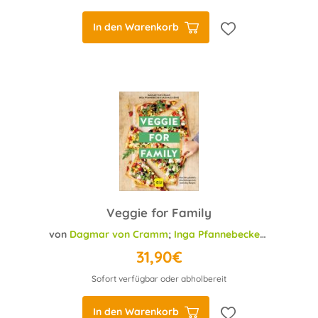
In den Warenkorb
Veggie for Family
von
Dagmar von Cramm
;
Inga Pfannebecker
;
Michael K
31,90€
Sofort verfügbar oder abholbereit
In den Warenkorb